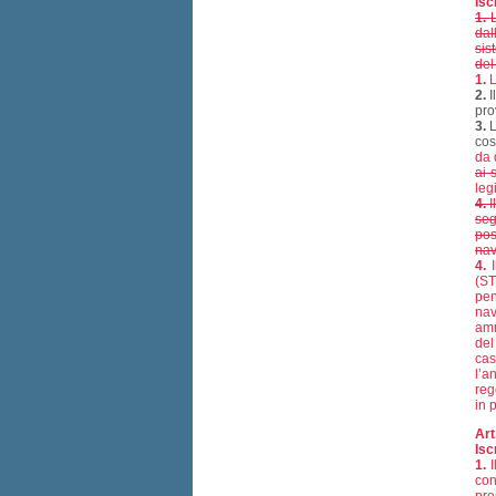
Isc
1.
L
dal
sis
del
1.
L
2.
I
pro
3.
L
cos
da 
ai 
leg
4.
I
seg
pos
nav
4.
I
(ST
pen
nav
amm
del
cas
l’a
reg
in 
Art
Isc
1.
I
con