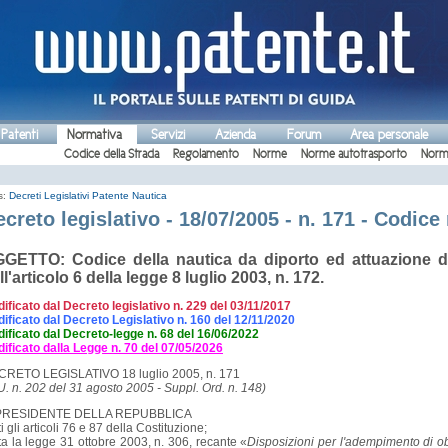
 Patenti
Normativa
Servizi
Azienda
Forum
Area personale
Codice della Strada
Regolamento
Norme
Norme autotrasporto
Norm
s:
Decreti Legislativi
Patente Nautica
creto legislativo - 18/07/2005 - n. 171 - Codice
GETTO: Codice della nautica da diporto ed attuazione de
ll'articolo 6 della legge 8 luglio 2003, n. 172.
ificato dal
Decreto legislativo n. 229 del 03/11/2017
ificato dal
Decreto Legislativo n. 160 del 12/11/2020
ificato dal Decreto-legge n. 68 del 16/06/2022
ificato dalla Legge n. 70 del 07/05/2026
RETO LEGISLATIVO 18 luglio 2005, n. 171
U. n. 202 del 31 agosto 2005 - Suppl. Ord. n. 148)
 PRESIDENTE DELLA REPUBBLICA
ti gli articoli 76 e 87 della Costituzione;
ta la legge 31 ottobre 2003, n. 306, recante «
Disposizioni per l'adempimento di obb