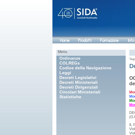
Home
Prodotti
Formazione
Info
Menu
Ordinanze
Tag
COLREGs
De
Codice della Navigazione
Leggi
Decreti Legislativi
OG
Decreti Ministeriali
de
Decreti Dirigenziali
Circolari Ministeriali
Mod
Statistiche
Mod
Mod
Mod
DEC
(G.
IL
Vis
Vis