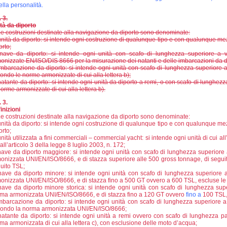
ella personalità.
. 3.
tà da diporto
e costruzioni destinate alla navigazione da diporto sono denominate:
unità da diporto: si intende ogni costruzione di qualunque tipo e con qualunque me
orto;
nave da diporto: si intende ogni unità con scafo di lunghezza superiore a v
onizzate EN/ISO/DIS 8666 per la misurazione dei natanti e delle imbarcazioni da d
imbarcazione da diporto: si intende ogni unità con scafo di lunghezza superiore a 
ondo le norme armonizzate di cui alla lettera b);
natante da diporto: si intende ogni unità da diporto a remi, o con scafo di lunghezz
norme armonizzate di cui alla lettera b).
. 3.
inizioni
e costruzioni destinate alla navigazione da diporto sono denominate:
unità da diporto: si intende ogni costruzione di qualunque tipo e con qualunque me
orto;
unità utilizzata a fini commerciali – commercial yacht: si intende ogni unità di cui al
 all’articolo 3 della legge 8 luglio 2003, n. 172;
nave da diporto maggiore: si intende ogni unità con scafo di lunghezza superiore 
onizzata UNI/EN/ISO/8666, e di stazza superiore alle 500 gross tonnage, di seguito
uito TSL;
nave da diporto minore: si intende ogni unità con scafo di lunghezza superiore 
onizzata UNI/EN/ISO/8666, e di stazza fino a 500 GT ovvero a 600 TSL, escluse le uni
nave da diporto minore storica: si intende ogni unità con scafo di lunghezza supe
ma armonizzata UNI/EN/ISO/8666, e di stazza fino a 120 GT ovvero
fino a
100 TSL,
imbarcazione da diporto: si intende ogni unità con scafo di lunghezza superiore a 
ondo la norma armonizzata UNI/EN/ISO/8666;
natante da diporto: si intende ogni unità a remi ovvero con scafo di lunghezza par
ma armonizzata di cui alla lettera c), con esclusione delle moto d’acqua;