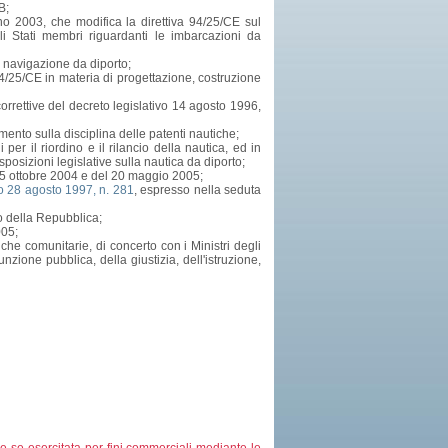
B;
o 2003, che modifica la direttiva 94/25/CE sul
li Stati membri riguardanti le imbarcazioni da
a navigazione da diporto;
 94/25/CE in materia di progettazione, costruzione
correttive del decreto legislativo 14 agosto 1996,
mento sulla disciplina delle patenti nautiche;
per il riordino e il rilancio della nautica, ed in
posizioni legislative sulla nautica da diporto;
l 15 ottobre 2004 e del 20 maggio 2005;
vo 28 agosto 1997, n. 281
, espresso nella seduta
o della Repubblica;
005;
tiche comunitarie, di concerto con i Ministri degli
unzione pubblica, della giustizia, dell'istruzione,