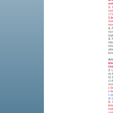
1.
L
uni
1.
L
com
172
1-b
res
mod
2.
A
ric
lug
3.
P
rif
rel
all
ton
Art
Uso
Uni
1.
L
a) 
b) 
c) 
sco
c-b
c-te
c-q
di 
2.
L
tel
ind
com