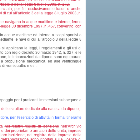
e se esercitata per fini commerciali mediante le
articolo 3 della legge 8 luglio 2003, n. 172.
rcitata, per fini esclusivamente lusori o anche
di cui all’articolo 3 della legge 8 luglio 2003, n.
 che navigano in acque marittime e interne, fermo
to-legge 30 dicembre 1997, n. 457, convertito, con
in acque marittime ed interne a scopi sportivi o
diante le navi di cui all'articolo 3 della legge 8
i applicano le leggi, i regolamenti e gli usi di
ato con regio decreto 30 marzo 1942, n. 327, e le
zione, le imbarcazioni da diporto sono equiparate
se a propulsione meccanica, ed alle venticinque
 di ventiquattro metri.
ppoggio per i praticanti immersioni subacquee a
o delle strutture dedicate alla nautica da diporto;
ore, per l'esercizio di attività in forma itinerante
ata
nei relativi registri di iscrizione
nell’Archivio
e e dei proprietari o armatori delle unità, imprese
 loro iscrizione, nel registro delle imprese della
ell'annotazione sono riportati sulla licenza di