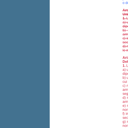
o d
Art
Uni
1.
L
a) 
dip
b) 
arm
c) 
sec
d) 
le 
Art
Def
1.
L
a) 
dip
b) 
cui
c) 
arm
seg
d) 
arm
e) 
nor
f) 
sec
g) 
nor