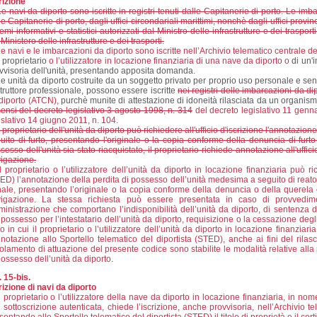
rizione
e navi da diporto sono iscritte in registri tenuti dalle Capitanerie di porto. Le imbar
le Capitanerie di porto, dagli uffici circondariali marittimi, nonchè dagli uffici provinc
temi informativi e statistici autorizzati dal Ministro delle infrastrutture e dei traspo
 Ministero delle infrastrutture e dei trasporti.
e navi e le imbarcazioni da diporto sono iscritte nell’Archivio telematico centrale d
l proprietario
o l’utilizzatore in locazione finanziaria di una nave da diporto o
di un'i
vvisoria dell'unità, presentando apposita domanda.
e unità da diporto costruite da un soggetto privato per proprio uso personale e senz
truttore professionale, possono essere iscritte
nei registri delle imbarcazioni da di
diporto (ATCN),
purchè munite di attestazione di idoneità rilasciata da un organism
sensi del decreto legislativo 3 agosto 1998, n. 314
del decreto legislativo 11 genna
islativo 14 giugno 2011, n. 104
.
l proprietario dell'unità da diporto può richiedere all'ufficio d'iscrizione l'annotazi
uito di furto, presentando l'originale o la copia conforme della denuncia di furto
sesso dell'unità sia stato riacquistato, il proprietario richiede annotazione all'uffic
igazione.
l proprietario o l’utilizzatore dell’unità da diporto in locazione finanziaria può r
ED) l’annotazione della perdita di possesso dell’unità medesima a seguito di reato con
ale, presentando l’originale o la copia conforme della denuncia o della querela e
igazione. La stessa richiesta può essere presentata in caso di provvediment
inistrazione che comportano l’indisponibilità dell’unità da diporto, di sentenza d
 possesso per l’intestatario dell’unità da diporto, requisizione o la cessazione degli 
o in cui il proprietario o l’utilizzatore dell’unità da diporto in locazione finanziar
nnotazione allo Sportello telematico del diportista (STED), anche ai fini del rila
olamento di attuazione del presente codice sono stabilite le modalità relative alla 
possesso dell’unità da diporto.
. 15-bis.
rizione di navi da diporto
l proprietario o l’utilizzatore della nave da diporto in locazione finanziaria, in no
 sottoscrizione autenticata, chiede l’iscrizione, anche provvisoria, nell’Archivio t