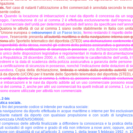
igazione.
bis.
Nel caso di natanti l’utilizzazione a fini commerciali è annotata secondo le mo
sente codice.
er.
Quando la locazione di imbarcazioni e navi da diporto è concessa da un sogge
eggio, l’annotazione di cui al comma 2 è effettuata esclusivamente dall’impresa
so commerciale dell’unità per determinati periodi dell’anno da specificare nell’anno
ualora le attività di cui al comma 1 siano svolte stabilmente in Italia con unit
l'Unione europea o
extraeuropei
di un Paese terzo
,
fermo restando il rispetto delle
opee,
l'esercente presenta
all'autorità marittima o della navigazione interna con g
ziona
allo Sportello telematico del diportista (STED)
una dichiarazione contenente le c
disponibilità della stessa, nonchè gli estremi della polizza assicurativa a garanzia 
so terzi e della certificazione di sicurezza in possesso
una dichiarazione sostitutiva
to unico delle disposizioni legislative e regolamentari in materia di documentazione
la Repubblica 28 dicembre 2000, n. 445, contenente le caratteristiche dell’unità, il ti
 estremi e la data di scadenza della polizza assicurativa a garanzia delle persone i
la certificazione di sicurezza in possesso, nonché l’indicazione delle dotazioni di 
bandiera
. Copia della dichiarazione,
timbrata e vistata dalla predetta autorità
val
tà da diporto (UCON) per il tramite dello Sportello telematico del diportista (STED
e unità da diporto di cui al comma 1, lettera a), possono essere utilizzate esclusivam
e imbarcazioni e le navi da diporto adibite ad un uso commerciale possono esser
si del comma 2, anche per altri usi commerciali tra quelli indicati al comma 1. Le un
sono essere utilizzate per attività non commerciale.
. 2-bis
tica sociale.
i fini del presente codice si intende per nautica sociale:
la navigazione da diporto effettuata in acque marittime o interne per fini esclusivam
iante natanti da diporto con qualsiasi propulsione e con scafo di lunghezza
onizzata UNI/EN/ISO/8666;
il complesso delle attività finalizzate a diffondere la conoscenza e la pratica dell
ituti scolastici di ogni ordine e grado di età non inferiore a nove anni, oppure, an
sone con disabilità di cui all'articolo 3, comma 1, della legge 5 febbraio 1992, n. 1