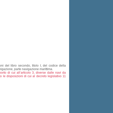
i del libro secondo, titolo I, del codice della
navigazione, parte navigazione marittima.
to di cui all’articolo 3, diverse dalle navi da
o le disposizioni di cui al decreto legislativo 11