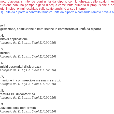
moto d’acqua: si intende ogni unità da diporto con lunghezza dello scafo inferi
pulsione con una pompa a getto d’acqua come fonte primaria di propulsione e de
ute, in piedi o inginocchiate sullo scafo, anziché al suo interno.
is) unità da diporto a controllo remoto: unità da diporto a comando remoto priva a 
o II
gettazione, costruzione e immissione in commercio di unità da diporto
. 4.
ito di applicazione
Abrogato dal D. Lgs. n. 5 del 11/01/2016)
. 5.
inizioni
Abrogato dal D. Lgs. n. 5 del 11/01/2016)
. 6.
uisiti essenziali di sicurezza
Abrogato dal D. Lgs. n. 5 del 11/01/2016)
. 7.
issione in commercio e messa in servizio
Abrogato dal D. Lgs. n. 5 del 11/01/2016)
. 8.
catura CE di conformità
Abrogato dal D. Lgs. n. 5 del 11/01/2016)
. 9.
utazione della conformità
Abrogato dal D. Lgs. n. 5 del 11/01/2016)