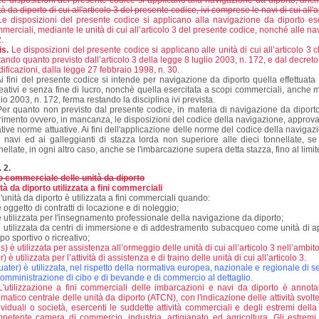
e disposizioni del presente codice si applicano alla navigazione da diporto, anch
tà da diporto di cui all'articolo 3 del presente codice, ivi comprese le navi di cui all'
e disposizioni del presente codice si applicano alla navigazione da diporto ese
merciali, mediante le unità di cui all’articolo 3 del presente codice, nonché alle navi 
.
is.
Le disposizioni del presente codice si applicano alle unità di cui all’articolo 3
tando quanto previsto dall’articolo 3 della legge 8 luglio 2003, n. 172, e dal decre
ificazioni, dalla legge 27 febbraio 1998, n. 30.
i fini del presente codice si intende per navigazione da diporto quella effettuata 
reativi e senza fine di lucro, nonchè quella esercitata a scopi commerciali, anche me
lio 2003, n. 172, ferma restando la disciplina ivi prevista.
er quanto non previsto dal presente codice, in materia di navigazione da diporto s
erimento ovvero, in mancanza, le disposizioni del codice della navigazione, approv
ative norme attuative. Ai fini dell'applicazione delle norme del codice della naviga
e navi ed ai galleggianti di stazza lorda non superiore alle dieci tonnellate, 
nellate, in ogni altro caso, anche se l'imbarcazione supera detta stazza, fino al limite
. 2.
 commerciale delle unità da diporto
tà da diporto utilizzata a fini commerciali
'unità da diporto è utilizzata a fini commerciali quando:
è oggetto di contratti di locazione e di noleggio;
è utilizzata per l'insegnamento professionale della navigazione da diporto;
è utilizzata da centri di immersione e di addestramento subacqueo come unità di a
po sportivo o ricreativo;
is) è utilizzata per assistenza all’ormeggio delle unità di cui all’articolo 3 nell’ambit
r) è utilizzata per l’attività di assistenza e di traino delle unità di cui all’articolo 3.
uater) è utilizzata, nel rispetto della normativa europea, nazionale e regionale di sett
somministrazione di cibo e di bevande e di commercio al dettaglio.
'utilizzazione a fini commerciali delle imbarcazioni e navi da diporto è annot
ematico centrale delle unità da diporto (ATCN), con l'indicazione delle attività svolt
ividuali o società, esercenti le suddette attività commerciali e degli estremi della
petente camera di commercio, industria, artigianato ed agricoltura. Gli estremi d