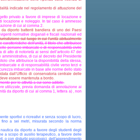
dalità indicate nel regolamento di attuazione del
tto privato a favore di imprese di locazione e
 di locazione e noleggio. In tal caso è ammesso
tazione di cui al comma 2.
à da diporto battenti bandiera di uno dei Paesi
 vigenti normative doganali e fiscali nazionali ed
iurisdizione sul luogo in cui l'unità abitualmente
aratteristiche dell'unità, il titolo che attribuisce
delle persone imbarcate e di responsabilità civile
 di atto di notorietà ai sensi dell’articolo 47 del
 amministrativa, di cui al decreto del Presidente
tolo che attribuisce la disponibilità della stessa,
mbarcate e di responsabilità civile verso terzi e
sicurezza imbarcate in base alle norme dello stato
idata dall’Ufficio di conservatoria centrale delle
), deve essere mantenuta a bordo.
ente per le attività a cui sono adibite.
e utilizzate, previa domanda di annotazione ai
ità da diporto di cui al comma 1, lettera a) , non
ente sportivi o ricreativi e senza scopo di lucro,
 fino a sei metri, misurata secondo la norma
a nautica da diporto a favore degli studenti degli
che a scopo di ausilio terapeutico, a favore delle
04, o con disturbi psicologici, dell'apprendimento