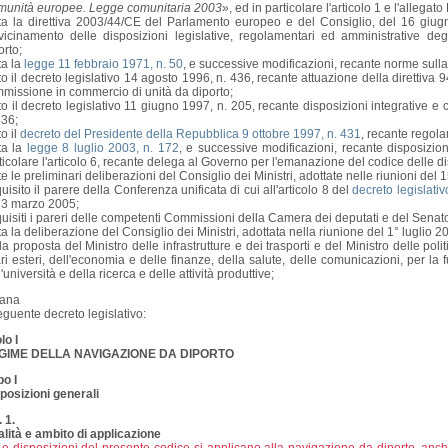
unità europee. Legge comunitaria 2003
», ed in particolare l'articolo 1 e l'allegato 
ta la direttiva 2003/44/CE del Parlamento europeo e del Consiglio, del 16 giugn
vicinamento delle disposizioni legislative, regolamentari ed amministrative deg
orto;
ta la
legge 11 febbraio 1971, n. 50
, e successive modificazioni, recante norme sull
to il decreto legislativo 14 agosto 1996, n. 436, recante attuazione della direttiva
mmissione in commercio di unità da diporto;
to il decreto legislativo 11 giugno 1997, n. 205, recante disposizioni integrative e 
436;
to il
decreto del Presidente della Repubblica 9 ottobre 1997, n. 431
, recante regola
ta la
legge 8 luglio 2003, n. 172
, e successive modificazioni, recante disposizioni 
ticolare l'articolo 6, recante delega al Governo per l'emanazione del codice delle dis
te le preliminari deliberazioni del Consiglio dei Ministri, adottate nelle riunioni de
uisito il parere della Conferenza unificata di cui all'articolo 8 del
decreto legislati
 3 marzo 2005;
uisiti i pareri delle competenti Commissioni della Camera dei deputati e del Senat
ta la deliberazione del Consiglio dei Ministri, adottata nella riunione del 1° luglio 2
la proposta del Ministro delle infrastrutture e dei trasporti e del Ministro delle poli
ari esteri, dell'economia e delle finanze, della salute, delle comunicazioni, per la f
l'università e della ricerca e delle attività produttive;
ana
seguente decreto legislativo:
lo I
GIME DELLA NAVIGAZIONE DA DIPORTO
o I
posizioni generali
. 1.
alità e ambito di applicazione