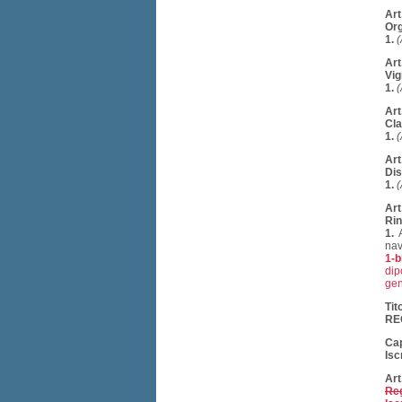
Art
Org
1.
(
Art
Vig
1.
(
Art
Cla
1.
(
Art
Dis
1.
(
Art
Rin
1.
A
nav
1-b
dip
gen
Tito
RE
Cap
Isc
Art
Reg