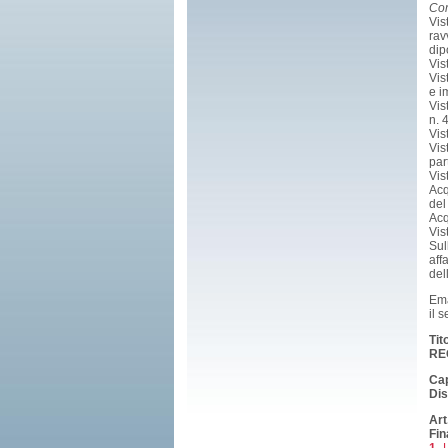
Com
Vis
rav
dip
Vis
Vis
e i
Vis
n. 
Vis
Vis
par
Vis
Acq
del
Acq
Vis
Sul
aff
del
Em
il 
Tito
RE
Cap
Dis
Art
Fin