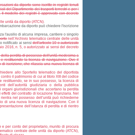
cazioni da diporto sono iscritte in registri tenuti
iali del Dipartimento dei trasporti terrestri e per i
rti. Il modello dei registri è approvato con decreto
elle unità da diporto (ATCN).
mbarcazione da diporto può chiedere l'iscrizione
a l'ausilio di alcuna impresa, cantiere o singolo
porto
nell’Archivio telematico centrale delle unità
o notificato ai sensi
dell'articolo 10 o autorizzato
io 2016, n. 5, o autorizzato ai sensi del decreto
one della perdita di possesso dell'unità medesima a
 e restituendo la licenza di navigazione. Ove il
io di iscrizione, che rilascia una nuova licenza di
ichiedere allo Sportello telematico del diportista
tro il patrimonio di cui al titolo XIII del codice
 restituendo, se in suo possesso, la licenza di
i dell’autorità giudiziaria o della pubblica
i organi giurisdizionali che accertano la perdita
effetti del contratto di locazione finanziaria. Nel
ia rientra nel possesso dell’unità può richiederne
scio di una nuova licenza di navigazione. Con il
presentazione dell’istanza di perdita e di rientro
me e per conto del proprietario, munito di procura
elematico centrale delle unità da diporto (ATCN),