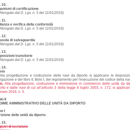
. 10.
anismi di certificazione
Abrogato dal D. Lgs. n. 5 del 11/01/2016)
. 11.
ilanza e verifica della conformità
Abrogato dal D. Lgs. n. 5 del 11/01/2016)
. 12.
usola di salvaguardia
Abrogato dal D. Lgs. n. 5 del 11/01/2016)
. 13.
posizioni transitorie
Abrogato dal D. Lgs. n. 5 del 11/01/2016)
. 14.
vio
lla progettazione e costruzione delle navi da diporto si applicano le disposizion
igazione e del libro II, titolo I, del regolamento per l'esecuzione del codice della 
is.
Alla progettazione, costruzione e immissione in commercio delle unità da dipor
orto e dalle navi di cui all’articolo 3 della legge 8 luglio 2003, n. 172, si applican
naio 2016, n. 5.
lo II
GIME AMMINISTRATIVO DELLE UNITÀ DA DIPORTO
o I
rizione delle unità da diporto
. 15.
istri di iscrizione