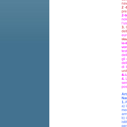
nav
2 -
pre
2-t
nol
l’u
3.
Q
del
eur
sta
la 
ver
tes
del
gli
del
di 
uni
4.
L
4.
L
sen
pos
Art
Nau
1.
A
a) 
med
arm
b) 
ist
per