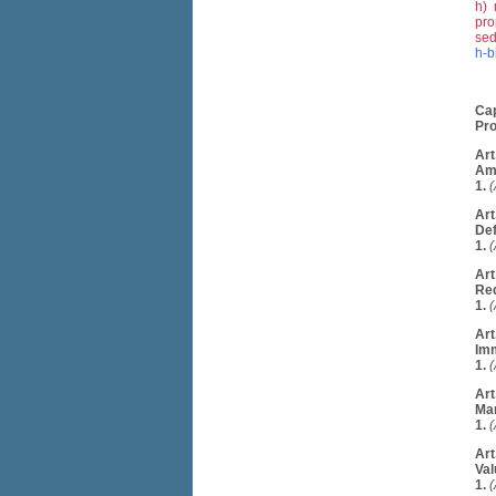
h) 
pro
sed
h-b
Cap
Pro
Art
Amb
1.
(
Art
Def
1.
(
Art
Req
1.
(
Art
Imm
1.
(
Art
Mar
1.
(
Art
Val
1.
(