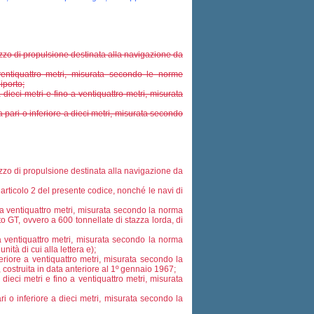
zzo di propulsione destinata alla navigazione da
entiquattro metri, misurata secondo le norme
iporto;
dieci metri e fino a ventiquattro metri, misurata
a pari o inferiore a dieci metri, misurata secondo
zzo di propulsione destinata alla navigazione da
l’articolo 2 del presente codice, nonché le navi di
a ventiquattro metri, misurata secondo la norma
 GT, ovvero a 600 tonnellate di stazza lorda, di
a ventiquattro metri, misurata secondo la norma
tà di cui alla lettera e);
riore a ventiquattro metri, misurata secondo la
 costruita in data anteriore al 1º gennaio 1967;
dieci metri e fino a ventiquattro metri, misurata
i o inferiore a dieci metri, misurata secondo la