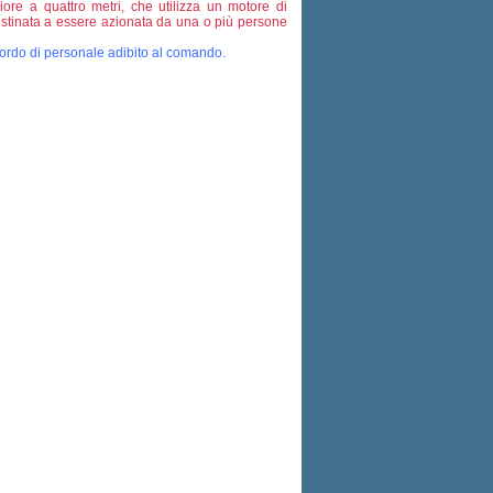
ore a quattro metri, che utilizza un motore di
stinata a essere azionata da una o più persone
bordo di personale adibito al comando.